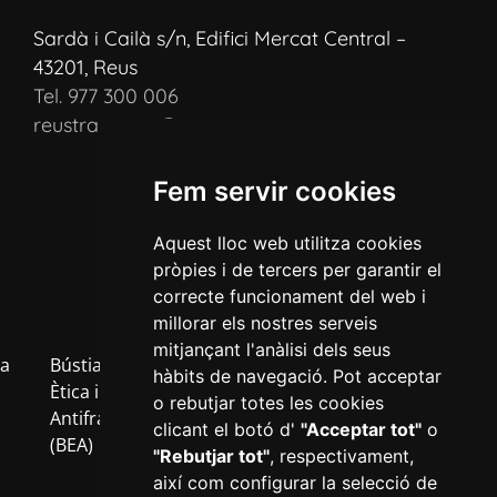
Sardà i Cailà s/n, Edifici Mercat Central –
43201, Reus
Tel. 977 300 006
reustransport@reustransport.cat
Fem servir cookies
Aquest lloc web utilitza cookies
pròpies i de tercers per garantir el
correcte funcionament del web i
millorar els nostres serveis
mitjançant l'anàlisi dels seus
a
Bústia
Política
Política
Avís
Inf
hàbits de navegació. Pot acceptar
b
Ètica i
de
de
Legal
RG
o rebutjar totes les cookies
Antifrau
privacitat
cookies
clicant el botó d'
"Acceptar tot"
o
(BEA)
"Rebutjar tot"
, respectivament,
així com configurar la selecció de