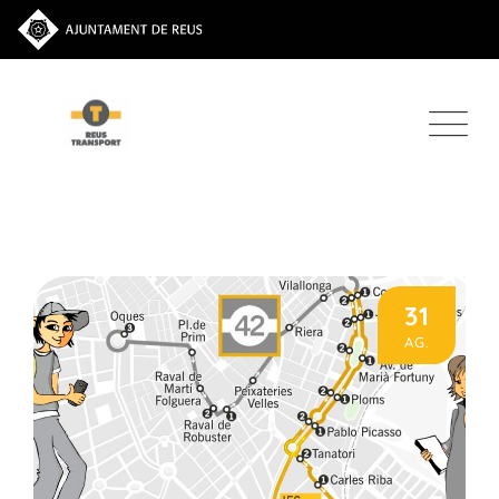
31
AG.