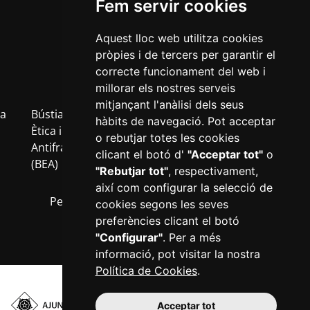
Fem servir cookies
Aquest lloc web utilitza cookies
pròpies i de tercers per garantir el
correcte funcionament del web i
millorar els nostres serveis
mitjançant l'anàlisi dels seus
a
Bústia
Política
Política
Avís
Inf
hàbits de navegació. Pot acceptar
b
Ètica i
de
de
Legal
RG
o rebutjar totes les cookies
Antifrau
privacitat
cookies
clicant el botó d'
"Acceptar tot"
o
(BEA)
"Rebutjar tot"
, respectivament,
així com configurar la selecció de
Perfil del contractant
Transparència
cookies segons les seves
preferències clicant el botó
"Configurar"
. Per a més
informació, pot visitar la nostra
Política de Cookies
.
Acceptar tot