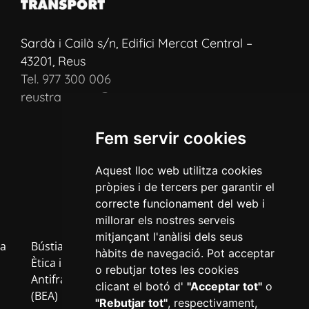
Sardà i Cailà s/n, Edifici Mercat Central –
43201, Reus
Tel. 977 300 006
reustransport@reustransport.cat
Fem servir cookies
Aquest lloc web utilitza cookies
pròpies i de tercers per garantir el
correcte funcionament del web i
millorar els nostres serveis
mitjançant l'anàlisi dels seus
a
Bústia
Política
Política
Avís
Inf
hàbits de navegació. Pot acceptar
b
Ètica i
de
de
Legal
RG
o rebutjar totes les cookies
Antifrau
privacitat
cookies
clicant el botó d'
"Acceptar tot"
o
(BEA)
"Rebutjar tot"
, respectivament,