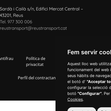
Sardà i Cailà s/n, Edifici Mercat Central –
43201, Reus
Tel. 977 300 006
reustransport@reustransport.cat
Fem servir coo
Antifrau
Política de
Política de
Av
Aquest lloc web utilitz
privacitat
cookies
Le
funcionament del web i m
seus hàbits de navegaci
Perfil del contractant
Transparència
el botó d'
"Acceptar to
configurar la selecció 
botó
"Configurar"
. Per
Cookies
.