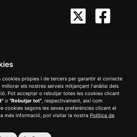
kies
ís
Informació
Configurar
a cookies pròpies i de tercers per garantir el correcte
gal
RGPD
cookies
illorar els nostres serveis mitjançant l'anàlisi dels
ó. Pot acceptar o rebutjar totes les cookies clicant
t"
o
"Rebutjar tot"
, respectivament, així com
de cookies segons les seves preferències clicant el
 a més informació, pot visitar la nostra
Política de