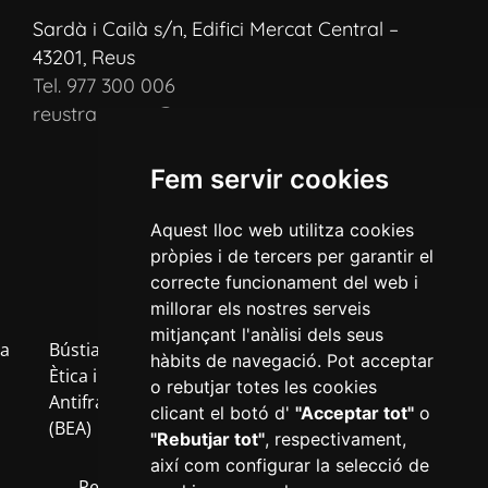
Sardà i Cailà s/n, Edifici Mercat Central –
43201, Reus
Tel. 977 300 006
reustransport@reustransport.cat
Fem servir cookies
Aquest lloc web utilitza cookies
pròpies i de tercers per garantir el
correcte funcionament del web i
millorar els nostres serveis
mitjançant l'anàlisi dels seus
a
Bústia
Política
Política
Avís
Inf
hàbits de navegació. Pot acceptar
b
Ètica i
de
de
Legal
RG
o rebutjar totes les cookies
Antifrau
privacitat
cookies
clicant el botó d'
"Acceptar tot"
o
(BEA)
"Rebutjar tot"
, respectivament,
així com configurar la selecció de
Perfil del contractant
Transparència