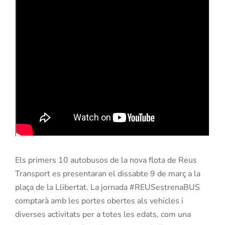
Els primers 10 autobusos de la nova flota de Reus
Transport es presentaran el dissabte 9 de març a la
plaça de la Llibertat. La jornada #REUSestrenaBUS
comptarà amb les portes obertes als vehicles i
diverses activitats per a totes les edats, com una