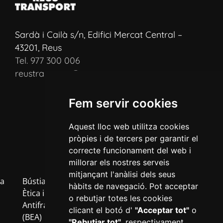
Sardà i Cailà s/n, Edifici Mercat Central –
43201, Reus
Tel. 977 300 006
reustransport@reustransport.cat
Fem servir cookies
Aquest lloc web utilitza cookies
pròpies i de tercers per garantir el
correcte funcionament del web i
millorar els nostres serveis
mitjançant l'anàlisi dels seus
a
Bústia
Política
Política
Avís
Inf
hàbits de navegació. Pot acceptar
b
Ètica i
de
de
Legal
RG
o rebutjar totes les cookies
Antifrau
privacitat
cookies
clicant el botó d'
"Acceptar tot"
o
(BEA)
"Rebutjar tot"
, respectivament,