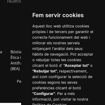
reustransport@reustransport.cat
Fem servir cookies
Aquest lloc web utilitza cookies
pròpies i de tercers per garantir el
correcte funcionament del web i
millorar els nostres serveis
mitjançant l'anàlisi dels seus
a
Bústia
Política
Política
Avís
Inf
hàbits de navegació. Pot acceptar
b
Ètica i
de
de
Legal
RG
o rebutjar totes les cookies
Antifrau
privacitat
cookies
clicant el botó d'
"Acceptar tot"
o
(BEA)
"Rebutjar tot"
, respectivament,
així com configurar la selecció de
Perfil del contractant
Transparència
cookies segons les seves
preferències clicant el botó
"Configurar"
. Per a més
informació, pot visitar la nostra
Política de Cookies
.