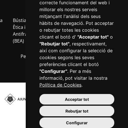
correcte funcionament del web i
millorar els nostres serveis
mitjançant l'anàlisi dels seus
a
Bústia
Política
Política
Avís
Inf
hàbits de navegació. Pot acceptar
b
Ètica i
de
de
Legal
RG
o rebutjar totes les cookies
Antifrau
privacitat
cookies
clicant el botó d'
"Acceptar tot"
o
(BEA)
"Rebutjar tot"
, respectivament,
així com configurar la selecció de
Perfil del contractant
Transparència
cookies segons les seves
preferències clicant el botó
"Configurar"
. Per a més
informació, pot visitar la nostra
Política de Cookies
.
Acceptar tot
Plaça del Mercadal ·
43201 Reus
Rebutjar tot
977 010 010
Configurar
ajuntament@reus.cat
|