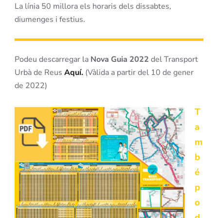
La línia 50 millora els horaris dels dissabtes,
diumenges i festius.
Podeu descarregar la
Nova Guia 2022
del Transport
Urbà de Reus
Aquí.
(Vàlida a partir del 10 de gener
de 2022)
T
a
m
b
é
p
o
d