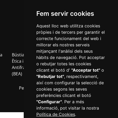
Fem servir cookies
Aquest lloc web utilitza cookies
pròpies i de tercers per garantir el
correcte funcionament del web i
millorar els nostres serveis
mitjançant l'anàlisi dels seus
a
Bústia
Política
Política
Avís
Inf
hàbits de navegació. Pot acceptar
b
Ètica i
de
de
Legal
RG
o rebutjar totes les cookies
Antifrau
privacitat
cookies
clicant el botó d'
"Acceptar tot"
o
(BEA)
"Rebutjar tot"
, respectivament,
així com configurar la selecció de
Perfil del contractant
Transparència
cookies segons les seves
preferències clicant el botó
"Configurar"
. Per a més
informació, pot visitar la nostra
Política de Cookies
.